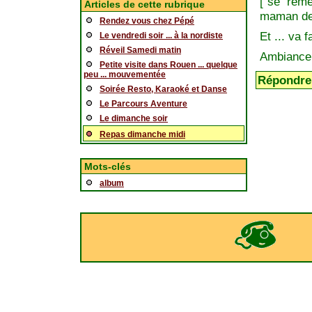
["se reme
Articles de cette rubrique
maman de
Rendez vous chez Pépé
Et ... va 
Le vendredi soir ... à la nordiste
Réveil Samedi matin
Ambiance 
Petite visite dans Rouen ... quelque
peu ... mouvementée
Répondre 
Soirée Resto, Karaoké et Danse
Le Parcours Aventure
Le dimanche soir
Repas dimanche midi
Mots-clés
album